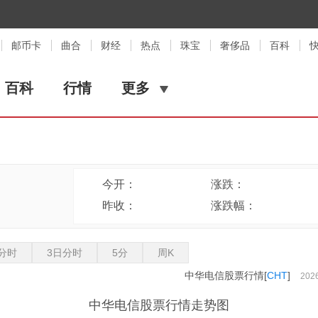
邮币卡
曲合
财经
热点
珠宝
奢侈品
百科
百科
行情
更多
今开：
涨跌：
昨收：
涨跌幅：
分时
3日分时
5分
周K
中华电信股票行情[
CHT
]
2026
中华电信股票行情走势图